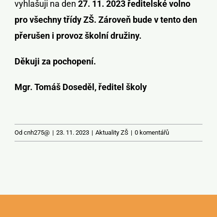
vyhlašuji na den
27. 11. 2023 ředitelské volno
pro všechny třídy ZŠ
. Zároveň bude v tento den
přerušen i provoz školní družiny.
Děkuji za pochopení.
Mgr. Tomáš Doseděl, ředitel školy
Od
cnh275@
|
23. 11. 2023
|
Aktuality ZŠ
|
0 komentářů