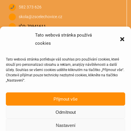
582 373 626
skola@zscelechovice.cz
IČO: 70941611
Tato webová stránka používá
cookies
Tato webová stránka potřebuje váš souhlas pro používání cookies, které
slouží pro personalizaci obsahu a reklam, analýzy návštěvnosti a další
účely. Souhlas se všemi cookies udělíte kliknutím na tlačítko „Přijmout vše“.
Chcete-li přijímat pouze technicky nezbytné cookies, klikněte na tlačítko
„Nastavení“.
Přijmout vše
Odmítnout
© 2020 - 2025 | Oficiální stránka Základní školy a Mateřská
Nastavení
školy Čelechovice na Hané