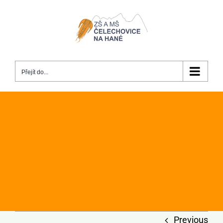
Přeskočit
na
obsah
Přejít do...
Previous