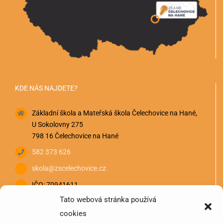
KDE NÁS NAJDETE?
Základní škola a Mateřská škola Čelechovice na Hané,
U Sokolovny 275
798 16 Čelechovice na Hané
582 373 626
skola@zscelechovice.cz
IČO: 70941611
Tato webová stránka používá
cookies