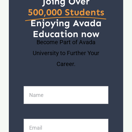
Joing Over
500,000 Students
Enjoying Avada
Education now
Become Part of Avada
University to Further Your
Career.