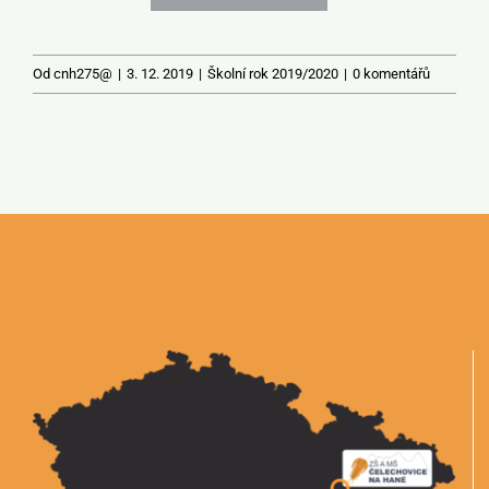
Od
cnh275@
|
3. 12. 2019
|
Školní rok 2019/2020
|
0 komentářů