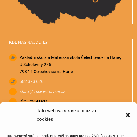
KDE NÁS NAJDETE?
Základní škola a Mateřská škola Čelechovice na Hané,
U Sokolovny 275
798 16 Čelechovice na Hané
582 373 626
skola@zscelechovice.cz
IČO: 70941611
Tato webová stránka používá
cookies
Tato webová stránka potřebuje váš souhlas pro používání cookies, které