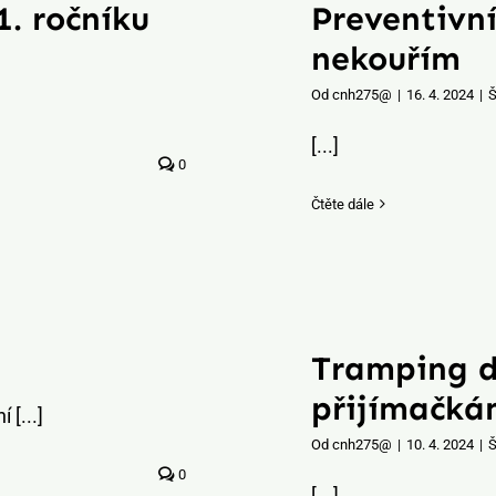
. ročníku
Preventivní
nekouřím
Od
cnh275@
|
16. 4. 2024
|
Š
[...]
0
Čtěte dále
Tramping 
přijímačk
 [...]
Od
cnh275@
|
10. 4. 2024
|
Š
0
[...]