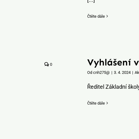
Čtěte dále
Vyhlášení v
0
Od
cnh275@
|
3. 4. 2024
|
Ak
Ředitel Základní škol
Čtěte dále