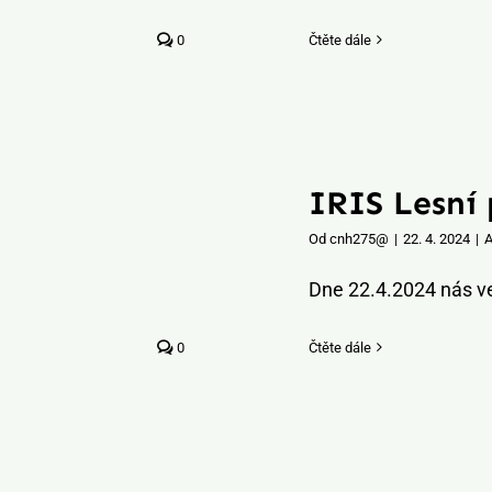
0
Čtěte dále
IRIS Lesní 
Od
cnh275@
|
22. 4. 2024
|
A
Dne 22.4.2024 nás ve 
0
Čtěte dále