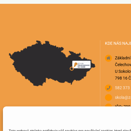
KDE NÁS NAJ
Základní
Čelechov
U Sokolo
798 16 Č
582 373
skola@zs
IČO: 70