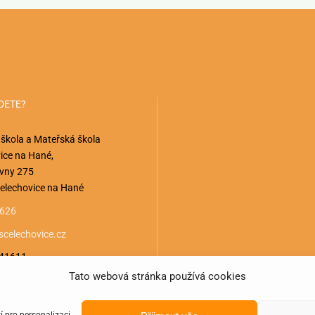
DETE?
 škola a Mateřská škola
ice na Hané,
vny 275
elechovice na Hané
 626
celechovice.cz
941611
Tato webová stránka používá cookies