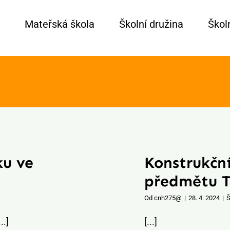
Mateřská škola
Školní družina
Školn
ku ve
Konstrukční
předmětu T
Od
cnh275@
|
28. 4. 2024
|
Š
..]
[...]