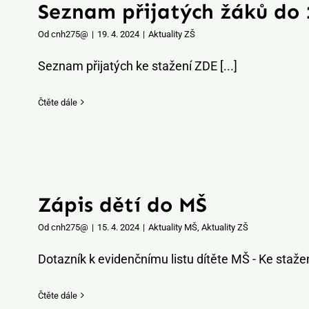
Seznam přijatých žáků do 1
Od
cnh275@
|
19. 4. 2024
|
Aktuality ZŠ
Seznam přijatých ke stažení ZDE [...]
Čtěte dále
Zápis dětí do MŠ
Od
cnh275@
|
15. 4. 2024
|
Aktuality MŠ
,
Aktuality ZŠ
Dotazník k evidenčnímu listu dítěte MŠ - Ke stažení
Čtěte dále