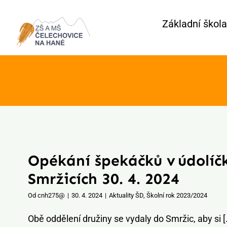
Přeskočit
Základní škola
na
obsah
Opékání špekáčků v údolíč
Smržicích 30. 4. 2024
Od
cnh275@
|
30. 4. 2024
|
Aktuality ŠD
,
Školní rok 2023/2024
Obě oddělení družiny se vydaly do Smržic, aby si [.