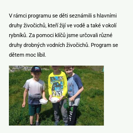
V rámci programu se
děti
seznámili s hlavními
druhy živočichů, kteří žijí ve vodě a také v
okolí
rybníků
.
Za pomoci klíčů jsme určovali různé
druhy drobných
vodních
živočichů. Program se
dětem moc líb
i
l.