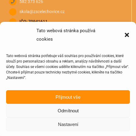
582 373 626
skola@zscelechovice.cz
IČO: 70941611
Tato webová stránka používá
cookies
Tato webová stránka potřebuje váš souhlas pro používání cookies, které
slouží pro personalizaci obsahu a reklam, analýzy návštěvnosti a další
účely. Souhlas se všemi cookies udělíte kliknutím na tlačítko „Přijmout vše“.
Chcete-li přijímat pouze technicky nezbytné cookies, klikněte na tlačítko
„Nastavení“.
Přijmout vše
Odmítnout
© 2020 - 2025 | Oficiální stránka Základní školy a Mateřská
Nastavení
školy Čelechovice na Hané