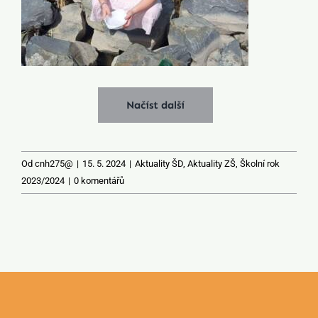
Načíst další
Od
cnh275@
|
15. 5. 2024
|
Aktuality ŠD
,
Aktuality ZŠ
,
Školní rok
2023/2024
|
0 komentářů