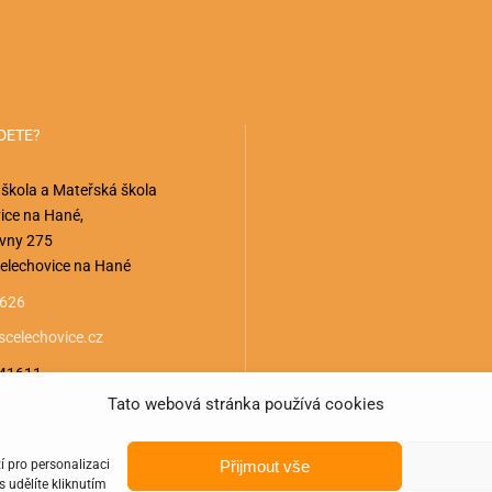
DETE?
 škola a Mateřská škola
ice na Hané,
vny 275
elechovice na Hané
 626
celechovice.cz
941611
Tato webová stránka používá cookies
Přijmout vše
í pro personalizaci
 udělíte kliknutím