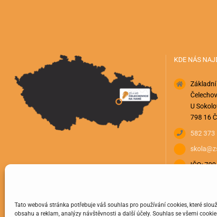
KDE NÁS NAJ
Základní
Čelechov
U Sokolo
798 16 Č
582 373
skola@zs
IČO: 70
Tato webová stránka potřebuje váš souhlas pro používání cookies, které slouž
obsahu a reklam, analýzy návštěvnosti a další účely. Souhlas se všemi cookies