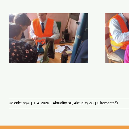
Od
cnh275@
|
1. 4. 2025
|
Aktuality ŠD
,
Aktuality ZŠ
|
0 komentářů