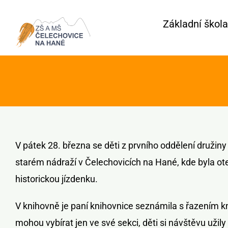
Přeskočit
Základní škola
na
obsah
V pátek 28. března se děti z prvního oddělení druži
starém nádraží v Čelechovicích na Hané, kde byla ote
historickou jízdenku.
V knihovně je paní knihovnice seznámila s řazením kni
mohou vybírat jen ve své sekci, děti si návštěvu užily 