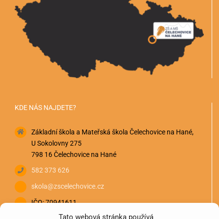
KDE NÁS NAJDETE?
Základní škola a Mateřská škola Čelechovice na Hané,
U Sokolovny 275
798 16 Čelechovice na Hané
582 373 626
skola@zscelechovice.cz
IČO: 70941611
Tato webová stránka používá