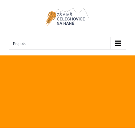
Přeskočit
na
obsah
Přejít do...