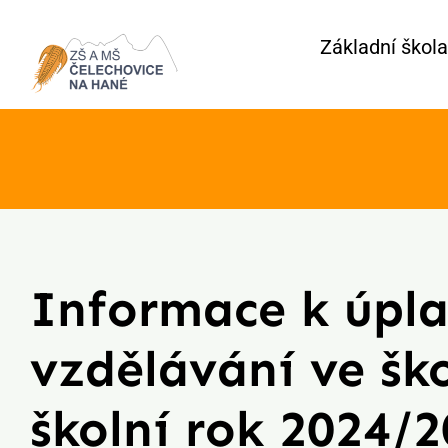
Přeskočit
Základní škola
na
obsah
Informace k úpl
vzdělávání ve ško
školní rok 2024/