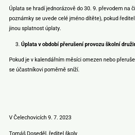
Úplata se hradí jednorázově do 30. 9. převodem na č
poznámky se uvede celé jméno dítěte), pokud ředit
jinou splatnost úplaty.
Úplata v období přerušení provozu školní druži
Pokud je v kalendářním měsíci omezen nebo přerušen
se účastníkovi poměrně sníží.
V Čelechovicích 9. 7. 2023
Tomáš Doseděl, ředitel školy