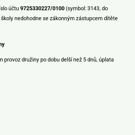
íslo účtu
9725330227/0100
(symbol: 3143, do
el školy nedohodne se zákonným zástupcem dítěte
ny
 provoz družiny po dobu delší než 5 dnů, úplata