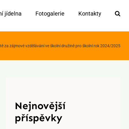
í jídelna
Fotogalerie
Kontakty
tě za zájmové vzdělávání ve školní družině pro školní rok 2024/2025
Nejnovější
příspěvky